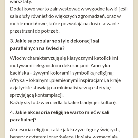
warsztaty.
Dodatkowo warto zainwestować w wygodne ławki, jeśli
sala służy również do większych zgromadzeń, oraz w
meble modułowe, które pozwalają na dostosowanie
przestrzeni do potrzeb.
3. Jakie są popularne style dekoracji sal
parafialnych na świecie?
Włochy charakteryzują się klasycznymi katolickimi
motywami i eleganckimi dekoracjami; Ameryka
Łacińska – żywymi kolorami i symboliką religijną;
Afryka – lokalnymi, plemiennymi inspiracjami, a kraje
azjatyckie stawiają na minimalistyczną estetykę
sprzyjającą kontemplacji.
Każdy styl odzwierciedla lokalne tradycje i kulturę.
4. Jakie akcesoria religijne warto mieć w sali
parafialnej?
Akcesoria religijne, takie jak krzyże, figury świętych,
banery z cytatami oraz świece i kwiaty, wzmacniają