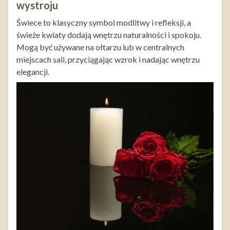
wystroju
Świece to klasyczny symbol modlitwy i refleksji, a
świeże kwiaty dodają wnętrzu naturalności i spokoju.
Mogą być używane na ołtarzu lub w centralnych
miejscach sali, przyciągając wzrok i nadając wnętrzu
elegancji.