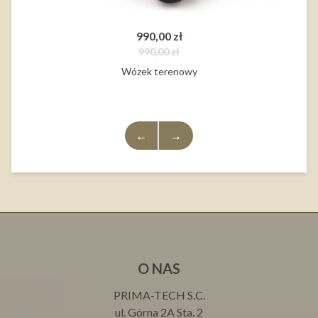
990,00 zł
990,00 zł
Wózek terenowy
←
→
O NAS
PRIMA-TECH S.C.
ul. Górna 2A Sta. 2