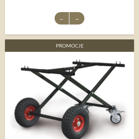
←
→
PROMOCJE