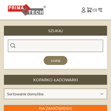
(0)
SZUKAJ
szukaj
KOPARKO-ŁADOWARKI
NA ZAMÓWIENIE