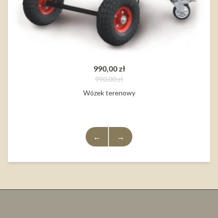
990,00 zł
990,00 zł
Wózek terenowy
←
→