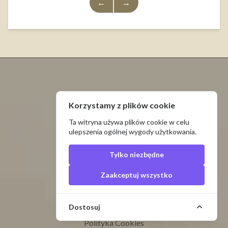
←
→
O NAS
Korzystamy z plików cookie
PRIMA-TECH S.C.
Ta witryna używa plików cookie w celu
ul. Górna 2A Sta. 2
ulepszenia ogólnej wygody użytkowania.
42-262 Kolonia Poczesna
VAT ID: PL9491922250
Tylko niezbędne
Zaakceptuj wszystko
LINKI
Ogólne warunki serwisu
Dostosuj
Regulamin
Polityka Cookies