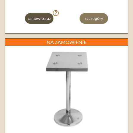
zamów teraz
szczegóły
NA ZAMÓWIENIE