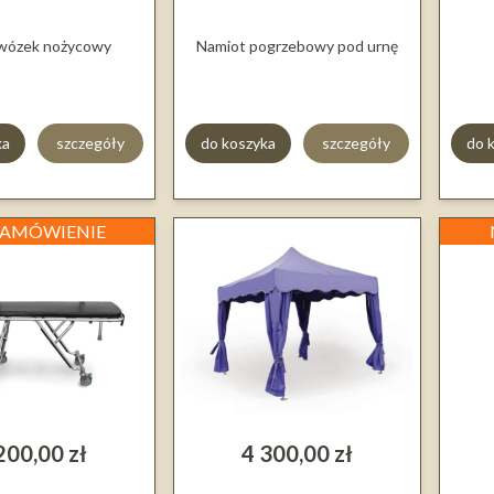
 wózek nożycowy
Namiot pogrzebowy pod urnę
ka
szczegóły
do koszyka
szczegóły
do 
ZAMÓWIENIE
200,00 zł
4 300,00 zł