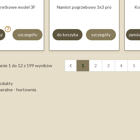
aretkowe model 3F
Namiot pogrzebowy 3x3 pro
Ko
az
szczegóły
do koszyka
szczegóły
zamów
anie
1
do
12
z
199
wyników
1
2
3
4
5
odukty
eralne - hurtownia