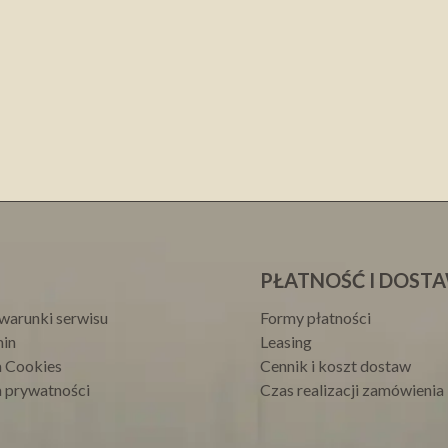
PŁATNOŚĆ I DOST
warunki serwisu
Formy płatności
in
Leasing
a Cookies
Cennik i koszt dostaw
a prywatności
Czas realizacji zamówienia