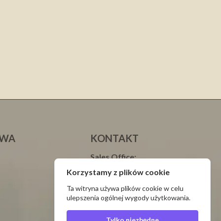
AWA
KONTAKT
Sales Office:
tel./fax: +48 34 328 51 48
Korzystamy z plików cookie
tel.: +48 693 003 000 Justyna
Ta witryna używa plików cookie w celu
tel.: +48 665 699 599 Natalia
ulepszenia ogólnej wygody użytkowania.
Service:
tel.: +48 34 328 59 25
Tylko niezbędne