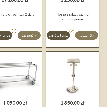
27 200,00 zł
1 250,00 zł
mora chłodnicza 2 ciała
Nosze z sakwą czarne
wodoodporne
 teraz
szczegóły
zamów teraz
szczegóły
1 090,00 zł
1 850,00 zł