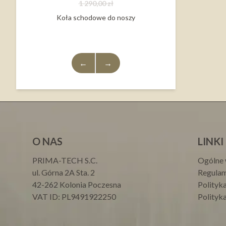
1 290,00 zł
Koła schodowe do noszy
←
→
O NAS
LINKI
PRIMA-TECH S.C.
Ogólne 
ul. Górna 2A Sta. 2
Regulam
42-262 Kolonia Poczesna
Polityk
VAT ID: PL9491922250
Polityk