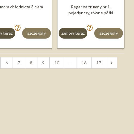
mora chłodnicza 3 ciała
Regał na trumny nr 1,
pojedynczy, równe półki
 teraz
szczegóły
zamów teraz
szczegóły
6
7
8
9
10
...
16
17