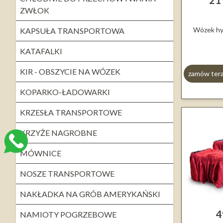
21
ZWŁOK
Wózek hy
KAPSUŁA TRANSPORTOWA
KATAFALKI
KIR - OBSZYCIE NA WÓZEK
zamów ter
KOPARKO-ŁADOWARKI
KRZESŁA TRANSPORTOWE
KRZYŻE NAGROBNE
MÓWNICE
NOSZE TRANSPORTOWE
NAKŁADKA NA GRÓB AMERYKAŃSKI
4
NAMIOTY POGRZEBOWE