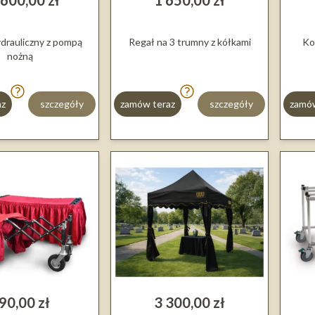
 600,00 zł
1 650,00 zł
drauliczny z pompą
Regał na 3 trumny z kółkami
Ko
nożną
az
szczegóły
zamów teraz
szczegóły
zamów
90,00 zł
3 300,00 zł