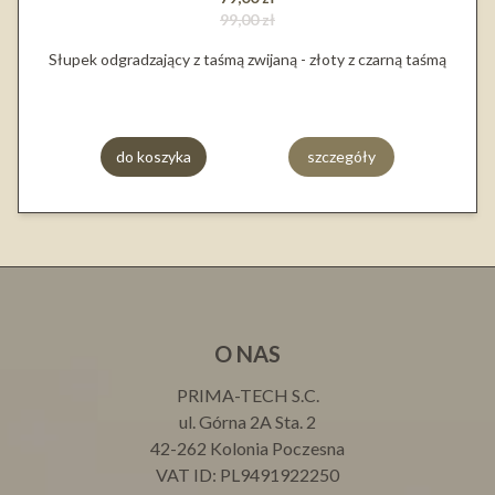
99,00 zł
Słupek odgradzający z taśmą zwijaną - złoty z czarną taśmą
do koszyka
szczegóły
O NAS
PRIMA-TECH S.C.
ul. Górna 2A Sta. 2
42-262 Kolonia Poczesna
VAT ID: PL9491922250