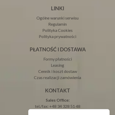
LINKI
Ogólne warunki serwisu
Regulamin
Polityka Cookies
Polityka prywatności
PŁATNOŚĆ I DOSTAWA
Formy płatności
Leasing
Cennik i koszt dostaw
Czas realizacji zamówienia
KONTAKT
Sales Office:
tel./fax: +48 34 328 51 48
tel.: +48 693 003 000 Justyna