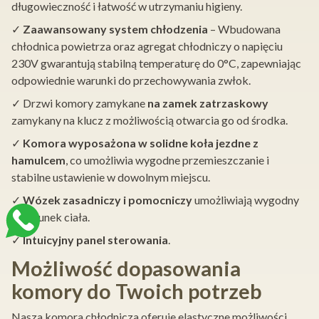
długowieczność i łatwość w utrzymaniu higieny.
✓
Zaawansowany system chłodzenia
– Wbudowana
chłodnica powietrza oraz agregat chłodniczy o napięciu
230V gwarantują stabilną temperaturę do 0°C, zapewniając
odpowiednie warunki do przechowywania zwłok.
✓ Drzwi komory zamykane
na zamek zatrzaskowy
zamykany na klucz z możliwością otwarcia go od środka.
✓
Komora wyposażona w solidne koła jezdne z
hamulcem
, co umożliwia wygodne przemieszczanie i
stabilne ustawienie w dowolnym miejscu.
✓
Wózek zasadniczy i pomocniczy
umożliwiają wygodny
załadunek ciała.
✓
Intuicyjny panel sterowania
.
Możliwość dopasowania
komory do Twoich potrzeb
Nasza komora chłodnicza oferuje elastyczne możliwości