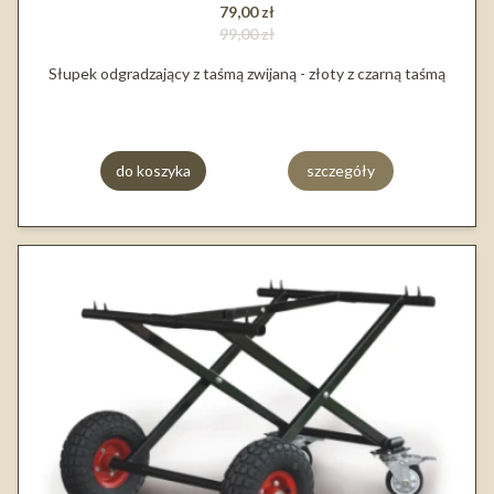
79,00 zł
99,00 zł
Słupek odgradzający z taśmą zwijaną - złoty z czarną taśmą
do koszyka
szczegóły