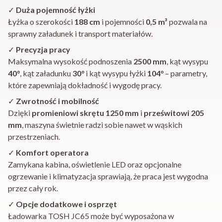
✓
Duża pojemność łyżki
Łyżka o szerokości
188 cm
i pojemności
0,5 m³
pozwala na
sprawny załadunek i transport materiałów.
✓
Precyzja pracy
Maksymalna wysokość podnoszenia
2500 mm
, kąt wysypu
40°
, kąt załadunku
30°
i kąt wysypu łyżki
104°
– parametry,
które zapewniają dokładność i wygodę pracy.
✓
Zwrotność i mobilność
Dzięki
promieniowi skrętu 1250 mm
i
prześwitowi 205
mm
, maszyna świetnie radzi sobie nawet w wąskich
przestrzeniach.
✓
Komfort operatora
Zamykana kabina, oświetlenie LED oraz opcjonalne
ogrzewanie i klimatyzacja sprawiają, że praca jest wygodna
przez cały rok.
✓
Opcje dodatkowe i osprzęt
Ładowarka TOSH JC65 może być wyposażona w