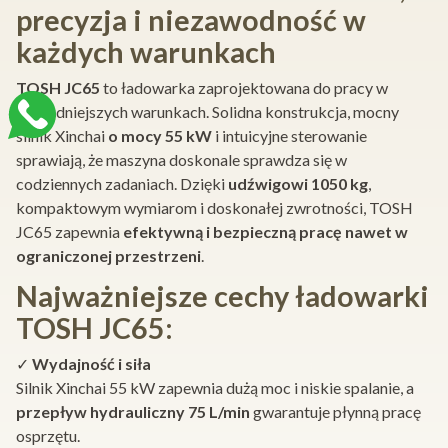
precyzja i niezawodność w
każdych warunkach
TOSH JC65
to ładowarka zaprojektowana do pracy w
najtrudniejszych warunkach. Solidna konstrukcja, mocny
silnik Xinchai
o mocy 55 kW
i intuicyjne sterowanie
sprawiają, że maszyna doskonale sprawdza się w
codziennych zadaniach. Dzięki
udźwigowi 1050 kg
,
kompaktowym wymiarom i doskonałej zwrotności, TOSH
JC65 zapewnia
efektywną i bezpieczną pracę nawet w
ograniczonej przestrzeni
.
Najważniejsze cechy ładowarki
TOSH JC65:
✓
Wydajność i siła
Silnik Xinchai 55 kW zapewnia dużą moc i niskie spalanie, a
przepływ hydrauliczny 75 L/min
gwarantuje płynną pracę
osprzętu.