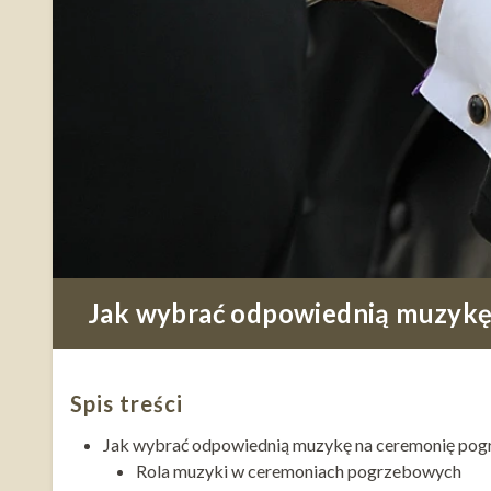
Jak wybrać odpowiednią muzykę
Spis treści
Jak wybrać odpowiednią muzykę na ceremonię po
Rola muzyki w ceremoniach pogrzebowych