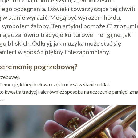
jedno z najtrudniejszych, a jednocześnie
niego pożegnania. Dźwięki towarzyszące tej chwili
ą w stanie wyrazić. Mogą być wyrazem hołdu,
symbolem żałoby. Ten artykuł pomoże Ci zrozumie
jąc zarówno tradycje kulturowe i religijne, jak i
o bliskich. Odkryj, jak muzyka może stać się
amięci w sposób piękny i niezapomniany.
 ceremonię pogrzebową?
grzebowej.
emocje, których słowa często nie są w stanie oddać.
o kwestia tradycji, ale również sposobu na uczczenie pamięci zm
i.