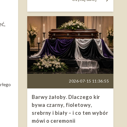
ć,
2026-07-15 11:36:55
arłego
Barwy żałoby. Dlaczego kir
bywa czarny, fioletowy,
srebrny i biały – i co ten wybór
mówi o ceremonii