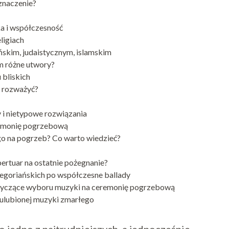
znaczenie?
ka i współczesność
ligiach
skim, judaistycznym, islamskim
m różne utwory?
 bliskich
ą rozważyć?
 i nietypowe rozwiązania
remonię pogrzebową
o na pogrzeb? Co warto wiedzieć?
ertuar na ostatnie pożegnanie?
egoriańskich po współczesne ballady
otyczące wyboru muzyki na ceremonię pogrzebową
 ulubionej muzyki zmarłego