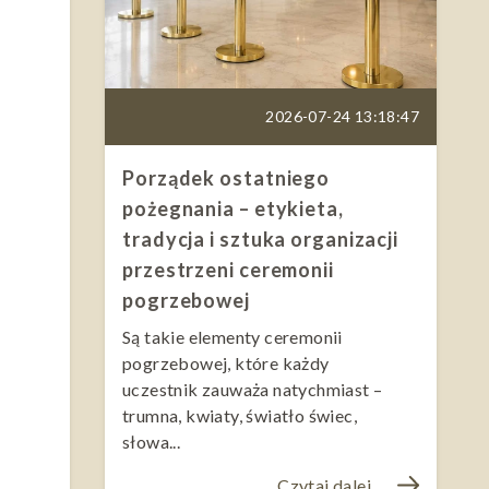
2026-07-24 13:18:47
Porządek ostatniego
pożegnania – etykieta,
tradycja i sztuka organizacji
przestrzeni ceremonii
pogrzebowej
Są takie elementy ceremonii
pogrzebowej, które każdy
uczestnik zauważa natychmiast –
trumna, kwiaty, światło świec,
słowa...
Czytaj dalej