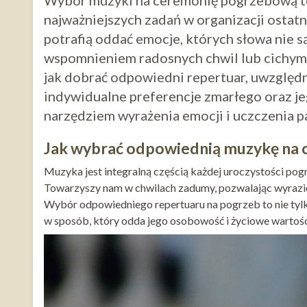
Wybór muzyki na ceremonię pogrzebową to 
najważniejszych zadań w organizacji ostat
potrafią oddać emocje, których słowa nie s
wspomnieniem radosnych chwil lub cichym 
jak dobrać odpowiedni repertuar, uwzględnia
indywidualne preferencje zmarłego oraz jeg
narzędziem wyrażenia emocji i uczczenia p
Jak wybrać odpowiednią muzykę na
Muzyka jest integralną częścią każdej uroczystości po
Towarzyszy nam w chwilach zadumy, pozwalając wyrazić 
Wybór odpowiedniego repertuaru na pogrzeb to nie tylk
w sposób, który odda jego osobowość i życiowe wartośc