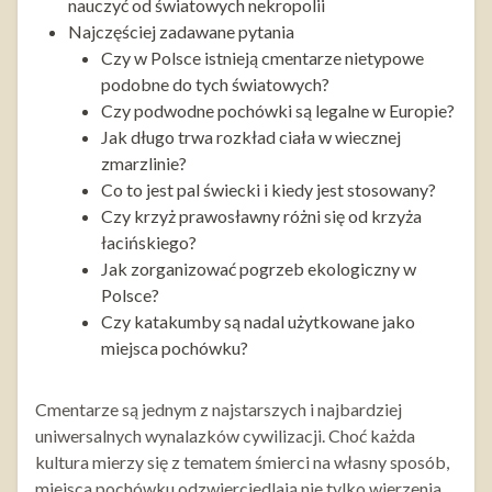
nauczyć od światowych nekropolii
Najczęściej zadawane pytania
Czy w Polsce istnieją cmentarze nietypowe
podobne do tych światowych?
Czy podwodne pochówki są legalne w Europie?
Jak długo trwa rozkład ciała w wiecznej
zmarzlinie?
Co to jest pal świecki i kiedy jest stosowany?
Czy krzyż prawosławny różni się od krzyża
łacińskiego?
Jak zorganizować pogrzeb ekologiczny w
Polsce?
Czy katakumby są nadal użytkowane jako
miejsca pochówku?
Cmentarze są jednym z najstarszych i najbardziej
uniwersalnych wynalazków cywilizacji. Choć każda
kultura mierzy się z tematem śmierci na własny sposób,
miejsca pochówku odzwierciedlają nie tylko wierzenia