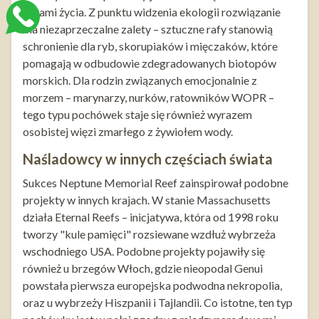
datami życia. Z punktu widzenia ekologii rozwiązanie
ma niezaprzeczalne zalety – sztuczne rafy stanowią
schronienie dla ryb, skorupiaków i mięczaków, które
pomagają w odbudowie zdegradowanych biotopów
morskich. Dla rodzin związanych emocjonalnie z
morzem – marynarzy, nurków, ratowników WOPR –
tego typu pochówek staje się również wyrazem
osobistej więzi zmarłego z żywiołem wody.
Naśladowcy w innych częściach świata
Sukces Neptune Memorial Reef zainspirował podobne
projekty w innych krajach. W stanie Massachusetts
działa Eternal Reefs – inicjatywa, która od 1998 roku
tworzy "kule pamięci" rozsiewane wzdłuż wybrzeża
wschodniego USA. Podobne projekty pojawiły się
również u brzegów Włoch, gdzie nieopodal Genui
powstała pierwsza europejska podwodna nekropolia,
oraz u wybrzeży Hiszpanii i Tajlandii. Co istotne, ten typ