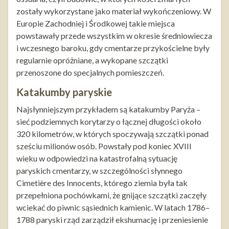
zostały wykorzystane jako materiał wykończeniowy. W
Europie Zachodniej i Środkowej takie miejsca
powstawały przede wszystkim w okresie średniowiecza
i wczesnego baroku, gdy cmentarze przykościelne były
regularnie opróżniane, a wykopane szczątki
przenoszone do specjalnych pomieszczeń.
Katakumby paryskie
Najsłynniejszym przykładem są katakumby Paryża –
sieć podziemnych korytarzy o łącznej długości około
320 kilometrów, w których spoczywają szczątki ponad
sześciu milionów osób. Powstały pod koniec XVIII
wieku w odpowiedzi na katastrofalną sytuację
paryskich cmentarzy, w szczególności słynnego
Cimetière des Innocents, którego ziemia była tak
przepełniona pochówkami, że gnijące szczątki zaczęły
wciekać do piwnic sąsiednich kamienic. W latach 1786–
1788 paryski rząd zarządził ekshumację i przeniesienie