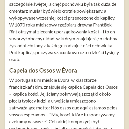
szczególnie świętej, a chęć pochówku była tak duża, że
cmentarz musiał być wielokrotnie powiększany, a
wykopywane wcześniej kości przenoszone do kaplicy.
W 1870 roku miejscowy rzeźbiarz drewna František
Rint otrzymał zlecenie uporządkowania kości – i to on
stworzył obecny układ, w którym znajduje się ozdobny
żyrandol złożony z każdego rodzaju kości człowieka.
Pod kaplicą spoczywa szacunkowo czterdzieści tysięcy
osób.
Capela dos Ossos w Évora
W portugalskim mieście Évora, w klasztorze
franciszkańskim, znajduje się kaplica Capela dos Ossos
– kaplica kości. Jej ściany pokrywają szczątki około
pięciu tysięcy ludzi, a u wejścia umieszczono
zatrważające motto: Nós ossos que aqui estamos pelos
vossos esperamos – "My, kości, które tu spoczywamy,
czekamy na wasze". Cel takiej kompozycji był
pedagogiczny – mnisi chcieli przypomnieć żyjącym o