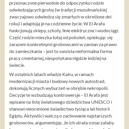
przeznaczone pierwotnie do odpoczynku rodzin
odwiedzających groby (w tradycji muzułmańskiej
zwyczajowo odwiedza się zmarłych w określone dni
roku) i adaptują je na codzienne życie. W El Arafa
funkcjonują sklepy, szkoły, linie elektryczne i wodociągi.
Część rodzin mieszka tutaj od pokoleń, opiekując się
zarazem konkretnymi grobowcami w zamian za prawo
do zamieszkania – jest to swoista nieformalna forma
pracy cmentarnej, niespotykana nigdzie indziej na
świecie.
W ostatnich latach władze Kairu, w ramach
modernizacji miasta i budowy nowych autostrad,
dokonują licznych wyburzeń w obrębie nekropolii.
Decyzje te wzbudzają kontrowersje – El Arafa jest
wpisane na listę światowego dziedzictwa UNESCO i
stanowi nieocenione świadectwo tysiąca lat historii
Egiptu. Aktywiści walczą o zachowanie najstarszych
grobowców, argumentując, że ich utrata oznaczałaby