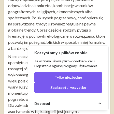
odpowiedzi na konkretną kombinację warunków –
geograficznych, religijnych, ekonomicznych albo
społecznych. Polski rynek pogrzebowy, choć opiera się
na sprawdzonej tradycji, również reaguje na pewne
globalne trendy. Coraz częściej rodziny pytają o
kremację, o pochówki ekologiczne, o rozwiązania, które
pozwolą im pożegnać bliskich w sposób mniej formalny,
a bardziej osobisty.
Korzystamy z plików cookie
Nie oznacza to jednak, że tradycyjne formy
Ta witryna używa plików cookie w celu
upamiętnienia tracą znaczenie. Przeciwnie – w obliczu
ulepszenia ogólnej wygody użytkowania.
rosnącej różnorodności wybór klasycznego, dobrze
wykonanego krzyża nagrobnego nadal pozostaje dla
Tylko niezbędne
wielu polskich rodzin najsilniejszym wyrazem szacunku i
wiary. Krzyż jako symbol towarzyszy zmarłemu od
Zaakceptuj wszystko
momentu pożegnania w kaplicy, przez kondukt
pogrzebowy, aż po samo miejsce wiecznego spoczynku.
Dostosuj
Dla zakładów pogrzebowych odpowiedni dobór
asortymentu w tej kategorii jest jednym z