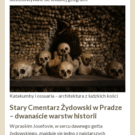
Katakumby i ossuaria – architektura z ludzkich kości
Stary Cmentarz Żydowski w Pradze
– dwanaście warstw historii
W praskim Josefovie, w sercu dawnego getta
żydowskiego, znajduje się jedno z najstarszych