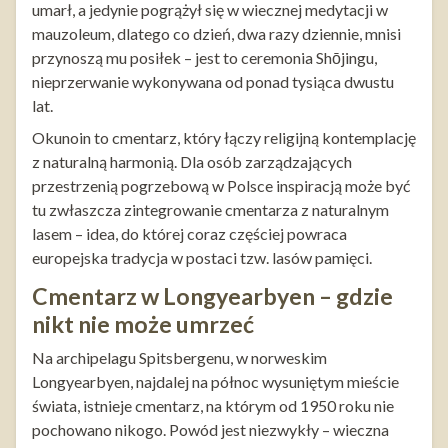
umarł, a jedynie pogrążył się w wiecznej medytacji w
mauzoleum, dlatego co dzień, dwa razy dziennie, mnisi
przynoszą mu posiłek – jest to ceremonia Shōjingu,
nieprzerwanie wykonywana od ponad tysiąca dwustu
lat.
Okunoin to cmentarz, który łączy religijną kontemplację
z naturalną harmonią. Dla osób zarządzających
przestrzenią pogrzebową w Polsce inspiracją może być
tu zwłaszcza zintegrowanie cmentarza z naturalnym
lasem – idea, do której coraz częściej powraca
europejska tradycja w postaci tzw. lasów pamięci.
Cmentarz w Longyearbyen – gdzie
nikt nie może umrzeć
Na archipelagu Spitsbergenu, w norweskim
Longyearbyen, najdalej na północ wysuniętym mieście
świata, istnieje cmentarz, na którym od 1950 roku nie
pochowano nikogo. Powód jest niezwykły – wieczna