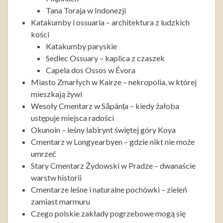
Tana Toraja w Indonezji
Katakumby i ossuaria – architektura z ludzkich
kości
Katakumby paryskie
Sedlec Ossuary – kaplica z czaszek
Capela dos Ossos w Évora
Miasto Zmarłych w Kairze – nekropolia, w której
mieszkają żywi
Wesoły Cmentarz w Săpânța – kiedy żałoba
ustępuje miejsca radości
Okunoin – leśny labirynt świętej góry Koya
Cmentarz w Longyearbyen – gdzie nikt nie może
umrzeć
Stary Cmentarz Żydowski w Pradze – dwanaście
warstw historii
Cmentarze leśne i naturalne pochówki – zieleń
zamiast marmuru
Czego polskie zakłady pogrzebowe mogą się