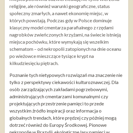
religijne, ale również warunki geograficzne, status
społeczny zmarłych, a nawet ekonomię miejsc, w
których powstają. Podczas gdy w Polsce dominuje
klasyczny model cmentarza parafialnego z rzędami
nagrobków zwieńczonych krzyżami, na świecie istnieją
miejsca pochówku, które wymykają się wszelkim
schematom – od nekropolii zatopionych na dnie oceanu
po wieżowce mieszczące tysiące krypt na
kilkudziesięciu piętrach.
Poznanie tych nietypowych rozwiązań ma znaczenie nie
tylko z perspektywy ciekawości kulturoznawczej. Dla
osób zarządzających zakładami pogrzebowymi,
administrujących cmentarzami komunalnymi czy
projektujących przestrzenie pamięci to przede
wszystkim źródło inspiracji oraz informacja o
globalnych trendach, które prędzej czy później mogą
dotrzeć również do Europy Środkowej. Pionowe
nekropolie w Brazylii, ekologiczne lasy pamięci w