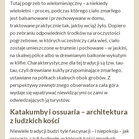
Tutaj pogrzeb to wielomiesięczny – a niekiedy
wieloletni – proces, podczas którego ciało zmarłego
jest balsamowane i przechowywane w domu,
traktowane praktycznie tak, jakby wciąż żyło. Dopiero
po zebraniu odpowiednich środków na uroczystości
pogrzebowe, w których uczestniczy cała wieś, ciało
zostaje umieszczone w trumnie i pochowane – w jaskini,
na skalnej półce albo w drewnianym balkonie wykutym
w klifie. Charakterystyczne dla tej tradycji są tzw. tau-
tau, czyli drewniane kukły przypominające zmarłego,
ustawiane na półkach skalnych obok grobów. Z
perspektywy zewnętrznego obserwatora cała góra
wydaje się wpatrywać niewidzącymi oczami w
odwiedzających ją turystów.
Katakumby i ossuaria – architektura
z ludzkich kości
Niewiele tradycji budzi tyle fascynacji – i niepokoju – jak
ossuaria, czyli budowle, w których kości zmarłych