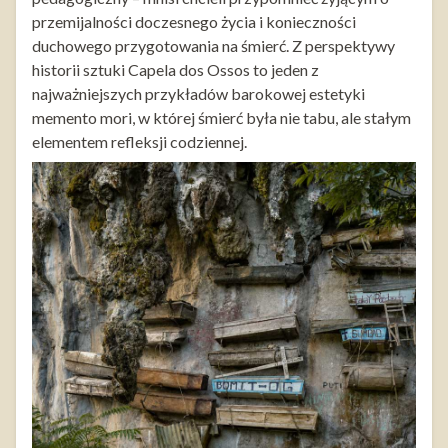
przemijalności doczesnego życia i konieczności
duchowego przygotowania na śmierć. Z perspektywy
historii sztuki Capela dos Ossos to jeden z
najważniejszych przykładów barokowej estetyki
memento mori, w której śmierć była nie tabu, ale stałym
elementem refleksji codziennej.