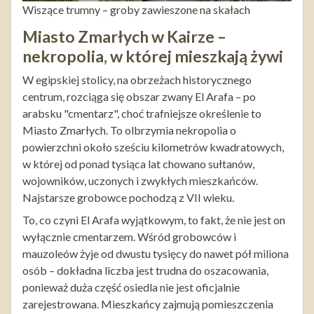
Wiszące trumny – groby zawieszone na skałach
Miasto Zmarłych w Kairze –
nekropolia, w której mieszkają żywi
W egipskiej stolicy, na obrzeżach historycznego
centrum, rozciąga się obszar zwany El Arafa – po
arabsku "cmentarz", choć trafniejsze określenie to
Miasto Zmarłych. To olbrzymia nekropolia o
powierzchni około sześciu kilometrów kwadratowych,
w której od ponad tysiąca lat chowano sułtanów,
wojowników, uczonych i zwykłych mieszkańców.
Najstarsze grobowce pochodzą z VII wieku.
To, co czyni El Arafa wyjątkowym, to fakt, że nie jest on
wyłącznie cmentarzem. Wśród grobowców i
mauzoleów żyje od dwustu tysięcy do nawet pół miliona
osób – dokładna liczba jest trudna do oszacowania,
ponieważ duża część osiedla nie jest oficjalnie
zarejestrowana. Mieszkańcy zajmują pomieszczenia