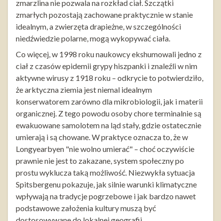
zmarzlina nie pozwala na rozkład ciał. Szczątki
zmarłych pozostają zachowane praktycznie w stanie
idealnym, a zwierzęta drapieżne, w szczególności
niedźwiedzie polarne, mogą wykopywać ciała.
Co więcej, w 1998 roku naukowcy ekshumowali jedno z
ciał z czasów epidemii grypy hiszpanki i znaleźli w nim
aktywne wirusy z 1918 roku – odkrycie to potwierdziło,
że arktyczna ziemia jest niemal idealnym
konserwatorem zarówno dla mikrobiologii, jak i materii
organicznej. Z tego powodu osoby chore terminalnie są
ewakuowane samolotem na ląd stały, gdzie ostatecznie
umierają i są chowane. W praktyce oznacza to, że w
Longyearbyen "nie wolno umierać" – choć oczywiście
prawnie nie jest to zakazane, system społeczny po
prostu wyklucza taką możliwość. Niezwykła sytuacja
Spitsbergenu pokazuje, jak silnie warunki klimatyczne
wpływają na tradycje pogrzebowe i jak bardzo nawet
podstawowe założenia kultury muszą być
dostosowywane do lokalnej geografii.