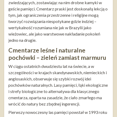
zwiedzających, zostawiając na nim drobne kamyki w
geście pamięci. Cmentarz praski jest doskonałą lekcją o
tym, jak ograniczenia przestrzenne i religijne mogą
tworzyć rozwiązania niespotykane gdzie indziej –
wertykalność rozumiana nie jak w Brazylii jako
wieżowiec, ale jako warstwowe nakładanie pokoleń
jedno na drugie.
Cmentarze leśne i naturalne
pochówki – zieleń zamiast marmuru
W ciągu ostatnich dwudziestu lat na świecie, a w
szczególności w krajach skandynawskich, niemieckich i
anglosaskich, obserwuje się szybki rozwój idei
pochówków naturalnych. Lasy pamięci, łąki ekologiczne
i strefy biologiczne to alternatywa dla klasycznego
cmentarza, oparta na zasadzie, że ciało zmarłego ma
wrócić do natury bez zbędnej ingerencji.
Pierwszy nowoczesny las pamięci powstał w 1993 roku