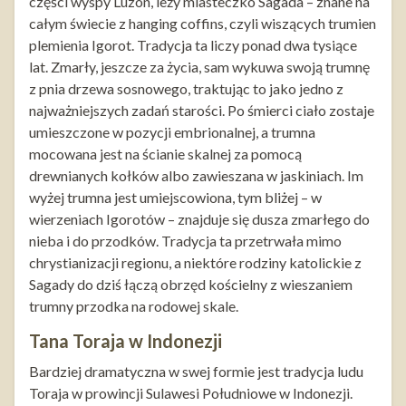
części wyspy Luzon, leży miasteczko Sagada – znane na
całym świecie z hanging coffins, czyli wiszących trumien
plemienia Igorot. Tradycja ta liczy ponad dwa tysiące
lat. Zmarły, jeszcze za życia, sam wykuwa swoją trumnę
z pnia drzewa sosnowego, traktując to jako jedno z
najważniejszych zadań starości. Po śmierci ciało zostaje
umieszczone w pozycji embrionalnej, a trumna
mocowana jest na ścianie skalnej za pomocą
drewnianych kołków albo zawieszana w jaskiniach. Im
wyżej trumna jest umiejscowiona, tym bliżej – w
wierzeniach Igorotów – znajduje się dusza zmarłego do
nieba i do przodków. Tradycja ta przetrwała mimo
chrystianizacji regionu, a niektóre rodziny katolickie z
Sagady do dziś łączą obrzęd kościelny z wieszaniem
trumny przodka na rodowej skale.
Tana Toraja w Indonezji
Bardziej dramatyczna w swej formie jest tradycja ludu
Toraja w prowincji Sulawesi Południowe w Indonezji.