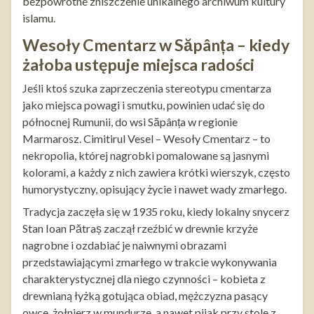
bezpowrotne zniszczenie unikalnego archiwum kultury
islamu.
Wesoły Cmentarz w Săpânța – kiedy
żałoba ustępuje miejsca radości
Jeśli ktoś szuka zaprzeczenia stereotypu cmentarza
jako miejsca powagi i smutku, powinien udać się do
północnej Rumunii, do wsi Săpânța w regionie
Marmarosz. Cimitirul Vesel – Wesoły Cmentarz – to
nekropolia, której nagrobki pomalowane są jasnymi
kolorami, a każdy z nich zawiera krótki wierszyk, często
humorystyczny, opisujący życie i nawet wady zmarłego.
Tradycja zaczęła się w 1935 roku, kiedy lokalny snycerz
Stan Ioan Pătraș zaczął rzeźbić w drewnie krzyże
nagrobne i ozdabiać je naiwnymi obrazami
przedstawiającymi zmarłego w trakcie wykonywania
charakterystycznej dla niego czynności – kobieta z
drewnianą łyżką gotująca obiad, mężczyzna pasący
owce, żołnierz w mundurze, a nawet pijak przy stole z