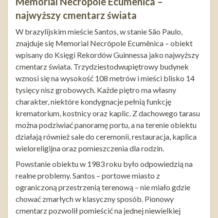
Memorial Necrópole Ecumênica –
najwyższy cmentarz świata
W brazylijskim mieście Santos, w stanie São Paulo,
znajduje się Memorial Necrópole Ecumênica – obiekt
wpisany do Księgi Rekordów Guinnessa jako najwyższy
cmentarz świata. Trzydziestodwupiętrowy budynek
wznosi się na wysokość 108 metrów i mieści blisko 14
tysięcy nisz grobowych. Każde piętro ma własny
charakter, niektóre kondygnacje pełnią funkcję
krematorium, kostnicy oraz kaplic. Z dachowego tarasu
można podziwiać panoramę portu, a na terenie obiektu
działają również sale do ceremonii, restauracja, kaplica
wieloreligijna oraz pomieszczenia dla rodzin.
Powstanie obiektu w 1983 roku było odpowiedzią na
realne problemy. Santos – portowe miasto z
ograniczoną przestrzenią terenową – nie miało gdzie
chować zmarłych w klasyczny sposób. Pionowy
cmentarz pozwolił pomieścić na jednej niewielkiej