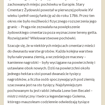
zachowanych miejsc pochówku w Europie. Stary
Cmentarz Żydowski powstał w pierwszej połowie XV
wieku i pełnił swoją funkcję aż do roku 1786. Przez ten
okres nie było możliwości fizycznego rozszerzenia jego
granic – Praga nie zezwalała na powiększenie
żydowskiego cmentarza poza wyznaczone tereny getta.
Rozwiązanie? Wielowarstwowe pochówki.
Szacuje się, że w niektórych miejscach cmentarz mieści
do dwunastu warstw grobów. Każda kolejna warstwa
była nakrywana ziemią, a wcześniejsze macewy –
kamienne nagrobki – były wyciągane na powierzchnię i
ustawiane obok nowych. Dziś na powierzchni około
jednego hektara stoi ponad dwanaście tysięcy
nagrobków, a liczba osób spoczywających pod ziemią
szacowana jest na sto tysięcy. Najsłynniejszym
pochowanym tu jest rabbi Jehuda Loew ben Becalel –
mistrz mistyczny i twórca legendarnego Golema,
którego mauzoleum codziennie odwiedzają tysiące