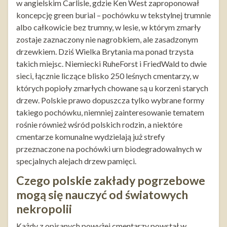
w angielskim Carlisle, gdzie Ken West zaproponował
koncepcję green burial – pochówku w tekstylnej trumnie
albo całkowicie bez trumny, w lesie, w którym zmarły
zostaje zaznaczony nie nagrobkiem, ale zasadzonym
drzewkiem. Dziś Wielka Brytania ma ponad trzysta
takich miejsc. Niemiecki RuheForst i FriedWald to dwie
sieci, łącznie liczące blisko 250 leśnych cmentarzy, w
których popioły zmarłych chowane są u korzeni starych
drzew. Polskie prawo dopuszcza tylko wybrane formy
takiego pochówku, niemniej zainteresowanie tematem
rośnie również wśród polskich rodzin, a niektóre
cmentarze komunalne wydzielają już strefy
przeznaczone na pochówki urn biodegradowalnych w
specjalnych alejach drzew pamięci.
Czego polskie zakłady pogrzebowe
mogą się nauczyć od światowych
nekropolii
Każdy z opisanych powyżej cmentarzy powstał w