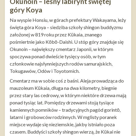
Okunoin – leśny labirynt świętej
góry Koya
Na wyspie Honsiu, w górach prefektury Wakayama, leży
święta góra Koya – siedziba szkoły shingon buddyzmu
założonej w 819 roku przez Kūkaia, znanego
pośmiertnie jako Kōbō-Daishi. U stóp góry znajduje się
Okunoin – największy cmentarz Japonii, w którym
spoczywa ponad dwieście tysięcy osób, w tym
członkowie najsłynniejszych rodów samurajskich,
Tokugawów, Odów i Toyotomich.
Cmentarz ma w sobie coś z baśni. Aleja prowadząca do
mauzoleum Kūkaia, długa na dwa kilometry, biegnie
przez stary las cedrowy, w którym niektóre drzewa mają
ponad tysiąc lat. Pomiędzy drzewami stoją tysiące
kamiennych pomników – tradycyjnych pagód gorintō,
latarni i grobowców rodzinnych. W mglisty poranek
miejsce wydaje się nieziemskie, jakby istniało poza
czasem. Buddyści szkoły shingon wierzą, że Kūkai nie