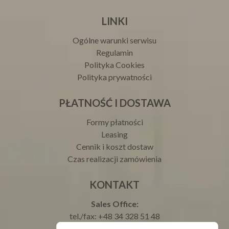
LINKI
Ogólne warunki serwisu
Regulamin
Polityka Cookies
Polityka prywatności
PŁATNOŚĆ I DOSTAWA
Formy płatności
Leasing
Cennik i koszt dostaw
Czas realizacji zamówienia
KONTAKT
Sales Office:
tel./fax: +48 34 328 51 48
tel.: +48 693 003 000 Justyna