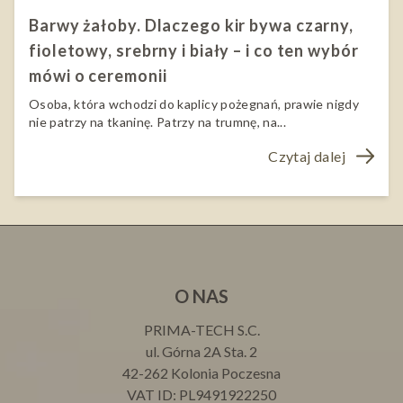
Barwy żałoby. Dlaczego kir bywa czarny,
fioletowy, srebrny i biały – i co ten wybór
mówi o ceremonii
Osoba, która wchodzi do kaplicy pożegnań, prawie nigdy
nie patrzy na tkaninę. Patrzy na trumnę, na...
Czytaj dalej
O NAS
PRIMA-TECH S.C.
ul. Górna 2A Sta. 2
42-262 Kolonia Poczesna
VAT ID: PL9491922250