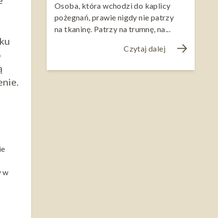
e
Osoba, która wchodzi do kaplicy
pożegnań, prawie nigdy nie patrzy
na tkaninę. Patrzy na trumnę, na...
łku
Czytaj dalej
o
ą
enie.
ie
y w