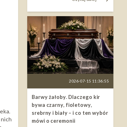
2026-07-15 11:36:55
Barwy żałoby. Dlaczego kir
bywa czarny, fioletowy,
eka.
srebrny i biały – i co ten wybór
 nich
mówi o ceremonii