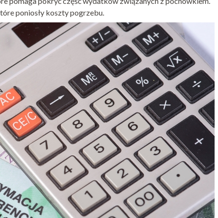
tóre pomaga pokryć część wydatków związanych z pochówkiem.
tóre poniosły koszty pogrzebu.