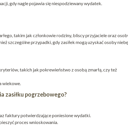
uacji, gdy nagle pojawia się niespodziewany wydatek.
ego, takim jak członkowie rodziny, bliscy przyjaciele oraz osob
wnież szczególne przypadki, gdy zasiłek mogą uzyskać osoby nieb
kryteriów, takich jak pokrewieństwo z osobą zmarłą, czy też
ia wiekowe.
ia zasiłku pogrzebowego?
az faktury potwierdzające poniesione wydatki.
ieszyć proces wnioskowania.