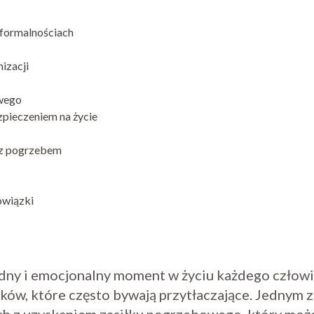
 formalnościach
izacji
owego
pieczeniem na życie
e z pogrzebem
owiązki
udny i emocjonalny moment w życiu każdego człowi
ków, które często bywają przytłaczające. Jednym z