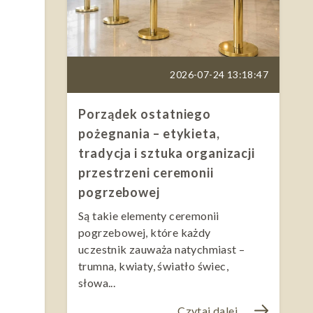
2026-07-24 13:18:47
Porządek ostatniego
pożegnania – etykieta,
tradycja i sztuka organizacji
przestrzeni ceremonii
pogrzebowej
Są takie elementy ceremonii
pogrzebowej, które każdy
uczestnik zauważa natychmiast –
trumna, kwiaty, światło świec,
słowa...
Czytaj dalej