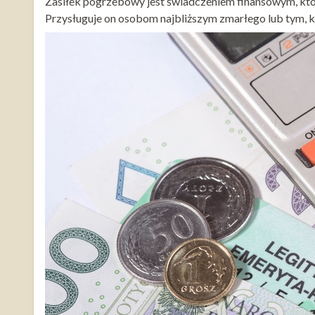
Zasiłek pogrzebowy jest świadczeniem finansowym, k
Przysługuje on osobom najbliższym zmarłego lub tym, k