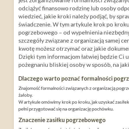
jest zorganizowanie formalności związany
odciążyć finansowo rodzinę lub osoby odp
wiedzieć, jakie kroki należy podjąć, by sp
świadczenie. W tym artykule krok po kroku
pogrzebowego – od wypełnienia niezbędny
szczegóły związane z organizacją samej cer
kwotę możesz otrzymać oraz jakie dokument
Dzięki tym informacjom łatwiej będzie Ci u
pożegnaniu bliskiej osoby w sposób, na jaki
Dlaczego warto poznać formalności pogr
Znajomość formalności związanych z organizacją pogrze
żałoby.
W artykule omówimy krok po kroku, jak uzyskać zasiłek
pełni przygotować się na organizację pochówku.
Znaczenie zasiłku pogrzebowego