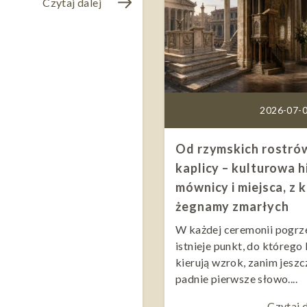
Czytaj dalej
2026-07-0
Od rzymskich rostró
kaplicy – kulturowa h
mównicy i miejsca, z 
żegnamy zmarłych
W każdej ceremonii pogr
istnieje punkt, do którego 
kierują wzrok, zanim jeszc
padnie pierwsze słowo....
Czytaj d