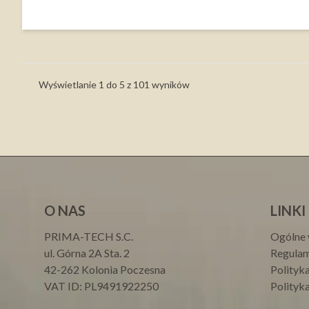
Wyświetlanie
1
do
5
z
101
wyników
O NAS
LINKI
PRIMA-TECH S.C.
Ogólne 
ul. Górna 2A Sta. 2
Regulam
42-262 Kolonia Poczesna
Polityk
VAT ID: PL9491922250
Polityk