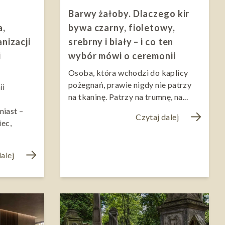
Barwy żałoby. Dlaczego kir
a,
bywa czarny, fioletowy,
anizacji
srebrny i biały – i co ten
i
wybór mówi o ceremonii
Osoba, która wchodzi do kaplicy
pożegnań, prawie nigdy nie patrzy
ii
na tkaninę. Patrzy na trumnę, na...
miast –
Czytaj dalej
iec,
alej