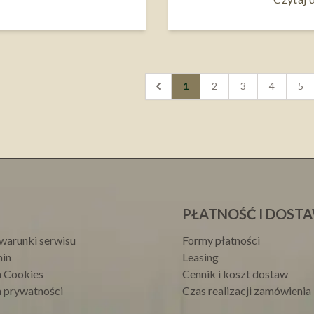
1
2
3
4
5
PŁATNOŚĆ I DOST
warunki serwisu
Formy płatności
in
Leasing
a Cookies
Cennik i koszt dostaw
a prywatności
Czas realizacji zamówienia