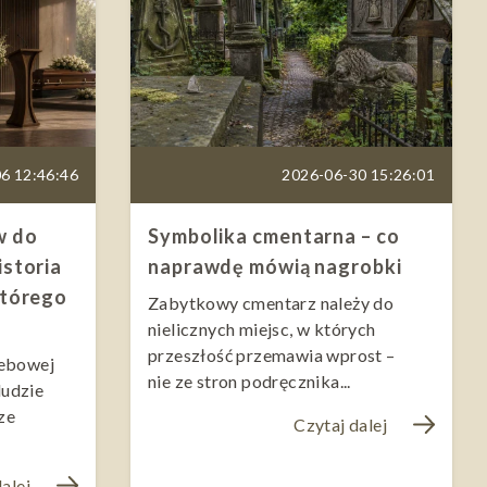
6 12:46:46
2026-06-30 15:26:01
w do
Symbolika cmentarna – co
istoria
naprawdę mówią nagrobki
którego
Zabytkowy cmentarz należy do
nielicznych miejsc, w których
przeszłość przemawia wprost –
zebowej
nie ze stron podręcznika...
ludzie
ze
Czytaj dalej
alej