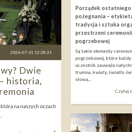
Porządek ostatniego
pożegnania – etykiet
tradycja i sztuka org
przestrzeni ceremoni
pogrzebowej
Są takie elementy ceremon
2026-07-31 12:28:21
pogrzebowej, które każdy
uczestnik zauważa natych
owy? Dwie
trumna, kwiaty, światło św
 historia,
słowa...
eremonia
Czytaj d
 która na naszych oczach
.