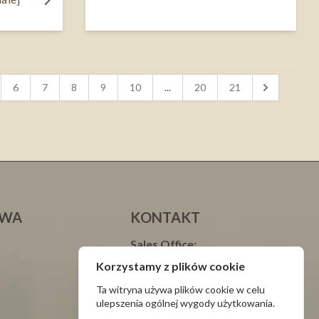
6
7
8
9
10
...
20
21
AWA
KONTAKT
Sales Office:
tel./fax: +48 34 328 51 48
Korzystamy z plików cookie
tel.: +48 693 003 000 Justyna
Ta witryna używa plików cookie w celu
tel.: +48 665 699 599 Natalia
ulepszenia ogólnej wygody użytkowania.
Service: