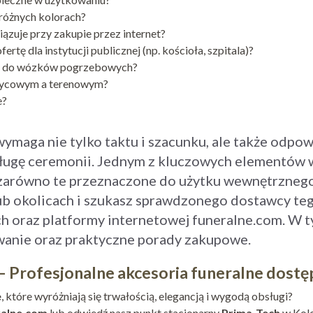
różnych kolorach?
iązuje przy zakupie przez internet?
rtę dla instytucji publicznej (np. kościoła, szpitala)?
nne do wózków pogrzebowych?
ożycowym a terenowym?
e?
ymaga nie tylko taktu i szacunku, ale także odpow
sługę ceremonii. Jednym z kluczowych elementów
równo te przeznaczone do użytku wewnętrznego, 
ub okolicach i szukasz sprawdzonego dostawcy teg
ch oraz platformy internetowej funeralne.com. W 
anie oraz praktyczne porady zakupowe.
Profesjonalne akcesoria funeralne dostęp
e
, które wyróżniają się trwałością, elegancją i wygodą obsługi?
ralne.com
lub odwiedź nasz punkt stacjonarny
Prima-Tech
w Kolo