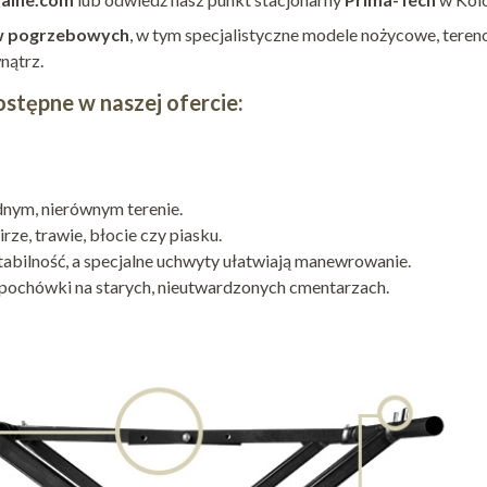
w pogrzebowych
, w tym specjalistyczne modele nożycowe, teren
nątrz.
stępne w naszej ofercie:
dnym, nierównym terenie.
ze, trawie, błocie czy piasku.
stabilność, a specjalne uchwyty ułatwiają manewrowanie.
pochówki na starych, nieutwardzonych cmentarzach.