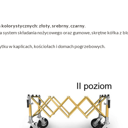
h kolorystycznych
:
złoty
,
srebrny
,
czarny
.
system składania nożycowego oraz gumowe, skrętne kółka z blo
użytku w kaplicach, kościołach i domach pogrzebowych.