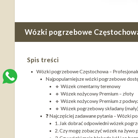
Wózki pogrzebowe Częstochowa –
Spis treści
Wózki pogrzebowe Częstochowa – Profesjonalne
Najpopularniejsze wózki pogrzebowe dostęp
🔹 Wózek cmentarny terenowy
🔹 Wózek nożycowy Premium – złoty
🔹 Wózek nożycowy Premium z podwyż
🔹 Wózek pogrzebowy składany (mały
❓ Najczęściej zadawane pytania – Wózki 
1. Jak dobrać odpowiedni wózek pog
2. Czy mogę zobaczyć wózek na żywo 
3. Czy wózki mają blokadę kół i są be