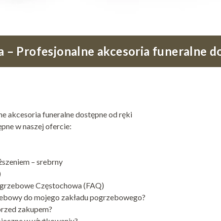
 Profesjonalne akcesoria funeralne do
 akcesoria funeralne dostępne od ręki
ne w naszej ofercie:
szeniem – srebrny
)
pogrzebowe Częstochowa (FAQ)
rzebowy do mojego zakładu pogrzebowego?
przed zakupem?
zpieczne w użytkowaniu?