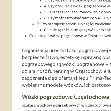
4. Czy oferujecie wózki pogrzebowe w 
5. Jaki czas realizacji zamówienia obow
6. Czy można uzyskać fakturę VAT lub ofe
7. Czy oferujecie serwis lub części zamie
8. Jakie są różnice między wózkiem n
Gdzie kupić wózki pogrzebowe w Częstochowi
Organizacja uroczystości pogrzebowej w
bezpieczeństwo, estetykę i sprawną ob
pogrzebowego są wózki pogrzebowe – za
działalność funeralną w Częstochowie l
zapoznania się z ofertą sklepu Prima-Te
wybierane modele wózków, ich zastosow
Wózki pogrzebowe Częstochowa – 
Szukasz
wózków pogrzebowych w Częstochowi
Sprawdź ofertę naszego sklepu internetowego
fune