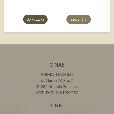
do koszyka
szczegóły
O NAS
PRIMA-TECH S.C.
ul. Górna 2A Sta. 2
42-262 Kolonia Poczesna
VAT ID: PL9491922250
LINKI