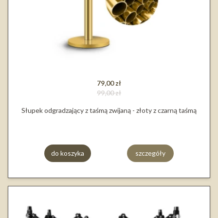
79,00 zł
99,00 zł
Słupek odgradzający z taśmą zwijaną - złoty z czarną taśmą
do koszyka
szczegóły