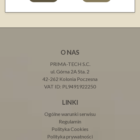
O NAS
PRIMA-TECH S.C.
ul. Górna 2A Sta. 2
42-262 Kolonia Poczesna
VAT ID: PL9491922250
LINKI
Ogólne warunki serwisu
Regulamin
Polityka Cookies
Polityka prywatności