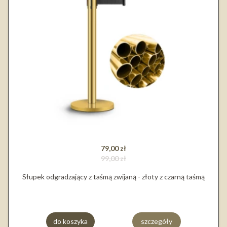
79,00 zł
99,00 zł
Słupek odgradzający z taśmą zwijaną - złoty z czarną taśmą
do koszyka
szczegóły