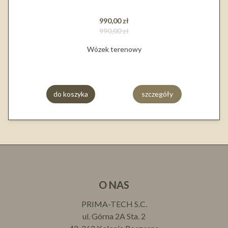
990,00 zł
990,00 zł
Wózek terenowy
do koszyka
szczegóły
O NAS
PRIMA-TECH S.C.
ul. Górna 2A Sta. 2