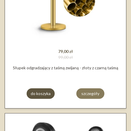
79,00 zł
99,00 zł
Słupek odgradzający z taśmą zwijaną - złoty z czarną taśmą
do koszyka
szczegóły