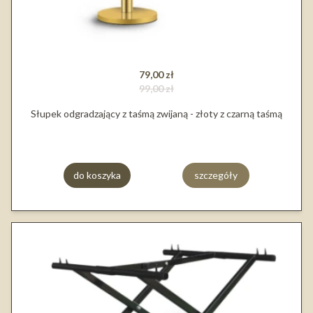
79,00 zł
99,00 zł
Słupek odgradzający z taśmą zwijaną - złoty z czarną taśmą
do koszyka
szczegóły