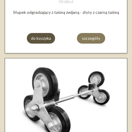
99,00 zł
Słupek odgradzający z taśmą zwijaną - złoty z czarną taśmą
do koszyka
szczegóły